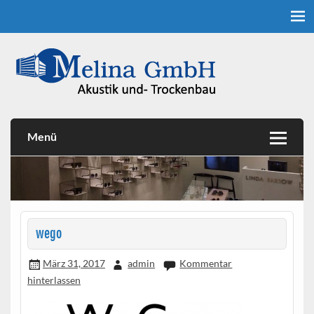
Skip
to
content
Akustik- und Trockenbau
Melina GmbH
Menü
wego
März 31, 2017
admin
Kommentar
hinterlassen