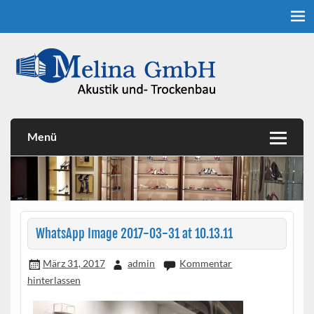
Skip
to
content
Akustik- und Trockenbau
Melina GmbH
Menü
WhatsApp Image 2017-03-31 at 10.13.11
März 31, 2017
admin
Kommentar
hinterlassen