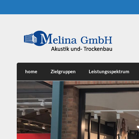
Skip
to
content
Melina GmbH
Akustik- und Trockenbau
home
Zielgruppen
Leistungsspektrum